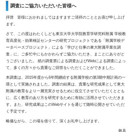
調査にご協力いただいた皆様へ
拝啓 皆様におかれましてはますますご清祥のこととお喜び申し上げ
ます。
さて、この度はわたくしども東京大学大学院教育学研究科附属 学校教
育高度化・効果検証センターの研究プロジェクトである「附属学校デ
ータベースプロジェクト」による「学びと仕事の東大附属卒業生調
査」に、ご多忙中にもかかわらずご協力いただき、まことにありがと
うございました。 紙の調査票による調査およびWebによる調査によっ
て、多くの方々から貴重なご回答をいただくことができました。
本調査は、2015年度から6年間継続する附属学校の第3期中期計画の一
環として実施されました。調査の結果は、貴重な研究成果として東大
附属の教育をより一層充実させるために役立てさせていただくととも
に、広く教育のあり方を研究するために有効に活用させていただきま
す。また、研究成果はこのWebサイトを通じて随時公開させていただ
く予定です。
略儀ながら、この場を借りて、深くお礼申し上げます。
敬具