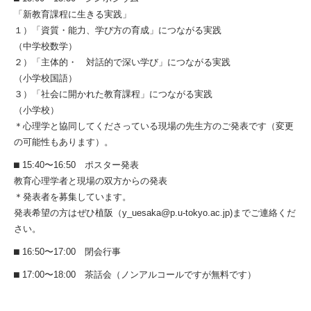
「新教育課程に生きる実践」
１）「資質・能力、学び方の育成」につながる実践
（中学校数学）
２）「主体的・ 対話的で深い学び」につながる実践
（小学校国語）
３）「社会に開かれた教育課程」につながる実践
（小学校）
＊心理学と協同してくださっている現場の先生方のご発表です（変更
の可能性もあります）。
⬛︎ 15:40〜16:50 ポスター発表
教育心理学者と現場の双方からの発表
＊発表者を募集しています。
発表希望の方はぜひ植阪（y_uesaka@p.u-tokyo.ac.jp)までご連絡くだ
さい。
⬛︎ 16:50〜17:00 閉会行事
⬛︎ 17:00〜18:00 茶話会（ノンアルコールですが無料です）