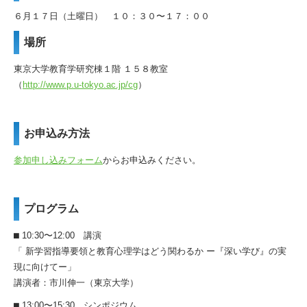
６月１７日（土曜日） １０：３０〜１７：００
場所
東京大学教育学研究棟１階 １５８教室
（
http://www.p.u-tokyo.ac.jp/cg
）
お申込み方法
参加申し込みフォーム
からお申込みください。
プログラム
⬛︎ 10:30〜12:00 講演
「 新学習指導要領と教育心理学はどう関わるか ー『深い学び』の実
現に向けてー」
講演者：市川伸一（東京大学）
⬛︎ 13:00〜15:30 シンポジウム