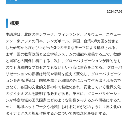
2024.07.05
概要
本講演は、北欧のデンマーク、フィンランド、ノルウェー、
スウェー
デン、東アジアの日本、シンガポール、韓国、
台湾の8カ国を対象と
した研究から浮かび上がった3つの主要なテ
ーマにより構成される。
まず、
国の教育政策と公立学校システムの機能を定義する上で、
教師
と国家との関係に着目する。次に、
グローバリゼーションが静的なも
のでも直線的なプロセスでもない
という点に焦点を当てる。 グローバ
リゼーションの影響は時間や場所を超えて変化し、
グローバリゼーシ
ョンを巡る理論は、
国境を越えた組織のみによって生み出されるので
はなく、
各国の文化的文脈の中で精緻化され、
変化していく世界文化
のダイナミズムを説明する必要がある。
第三に、
グローバリゼーショ
ンが特定地域の国民国家にどのような影響を与
えるかを明確にするた
めに、
地域ネットワークや地域における効果がどのように世界文化の
ダイ
ナミクスと相互作用するかについて再概念化を提起する。