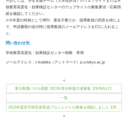
※詳しくは、学生支援チーム（大学院担当）のウェブサイトまたは学
校教育高度化・効果検証センターのウェブサイトの募集要項・応募用
紙を確認してください。
※今年度の特例として押印、署名不要だが、指導教員の同意を得た上
で、申請書類の送付時に指導教員のメールアドレスをCCに入れるこ
と。
問い合わせ先
学校教育高度化・効果検証センター助教 草彅
メールアドレス：c-kodoka（アットマーク）p.u-tokyo.ac.jp
«
東大附属パネル調査 2022年度分析協力者募集【学内向け】
一覧
2023年度若手研究者育成プロジェクトの募集を開始しました【学...
»